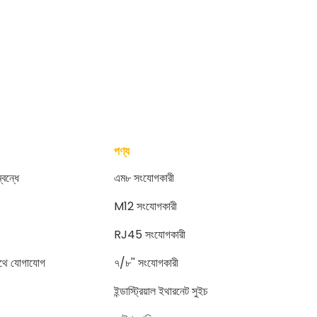
পণ্য
বন্ধে
এম৮ সংযোগকারী
M12 সংযোগকারী
RJ45 সংযোগকারী
থে যোগাযোগ
৭/৮'' সংযোগকারী
ইন্ডাস্ট্রিয়াল ইথারনেট সুইচ