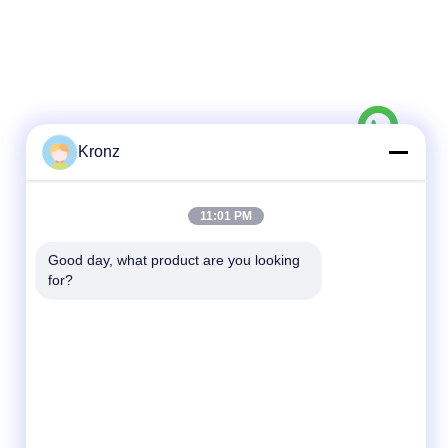
Kronz
দ্রুত যোগাযোগ
11:01 PM
টেল
Good day, what product are you looking 
86-020-32981980
for?
ই-মেইল
sales02@kronz.cn
ঠিকানা
চীন, গুয়াংডং প্রদেশ, গুয়াংজু, জেনচেং অর্থনৈতিক উন্নয়ন অঞ্চল,
জিয়াংশান অ্যাভিনিউ, হানহে রোবট ইন্টেলিজেন্ট ম্যানুফ্যাকচারিং