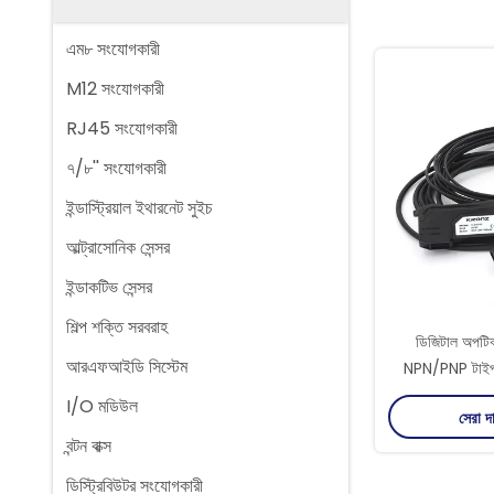
এম৮ সংযোগকারী
M12 সংযোগকারী
RJ45 সংযোগকারী
৭/৮'' সংযোগকারী
ইন্ডাস্ট্রিয়াল ইথারনেট সুইচ
আল্ট্রাসোনিক সেন্সর
ইন্ডাকটিভ সেন্সর
শিল্প শক্তি সরবরাহ
ডিজিটাল অপটিক্
আরএফআইডি সিস্টেম
NPN/PNP টাইপ
পদ্ধতি 
I/O মডিউল
সেরা দ
বন্টন বাক্স
ডিস্ট্রিবিউটর সংযোগকারী