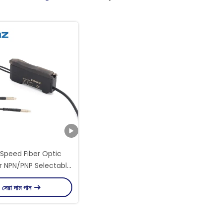
Speed Fiber Optic
r NPN/PNP Selectable
50μs Response Time
সেরা দাম পান
 Function 12-24VDC
Input