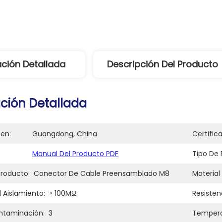
ción Detallada
Descripción Del Producto
ción Detallada
gen:
Guangdong, China
Certific
Manual Del Producto PDF
Tipo De 
roducto:
Conector De Cable Preensamblado M8
Material 
l Aislamiento:
≥ 100MΩ
Resisten
ntaminación:
3
Tempera