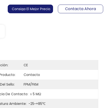
Contacta Ahora
Consiga El Mejor Precio
ación:
CE
Producto:
Contacto
Del Sello:
FPM/FKM
cia De Contacto:
≤ 5 MΩ
tura Ambiente:
-25~+85℃