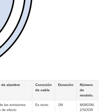
 de alambre
Conexión
Duración
Número
de cable
de
modelo.
 de las emisiones
Es recto.
2M
M0803M-
 de efecto
2/SOOR