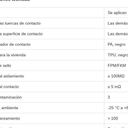
Se aplican 
las tuercas de contacto
Las demás 
la superficie de contacto
Las demás 
tador de contacto
PA, negro
ara la vivienda
TPU, negr
e sello
FPM/FKM
al aislamiento
≥ 100MΩ
al contacto
≤ 5 mΩ
ntaminación
3
 ambiente
-25 °C a +
pareamiento
> 100