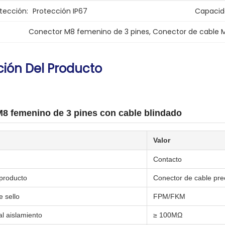
tección:
Protección IP67
Capacid
Conector M8 femenino de 3 pines
, 
Conector de cable 
ción Del Producto
8 femenino de 3 pines con cable blindado
Valor
Contacto
producto
Conector de cable pr
e sello
FPM/FKM
al aislamiento
≥ 100MΩ