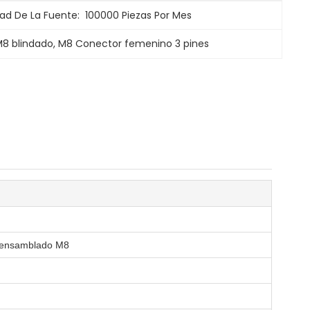
ad De La Fuente:
100000 Piezas Por Mes
M8 blindado
, 
M8 Conector femenino 3 pines
eensamblado M8