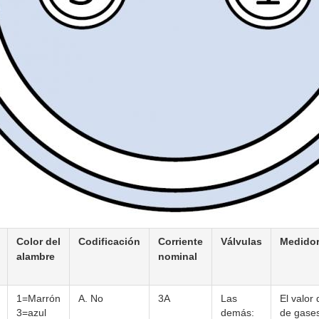
Color del
Codificación
Corriente
Válvulas
Medidor
alambre
nominal
1=Marrón
A. No
3A
Las
El valor
3=azul
demás:
de gases