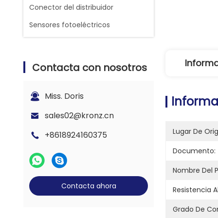
Conector del distribuidor
Sensores fotoeléctricos
Informa
Contacta con nosotros
Miss. Doris
Informa
sales02@kronz.cn
Lugar De Ori
+8618924160375
Documento:
Nombre Del P
Contacta ahora
Resistencia A
Grado De Co