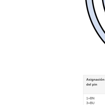
Asignación
del pin
1=BN
3=BU