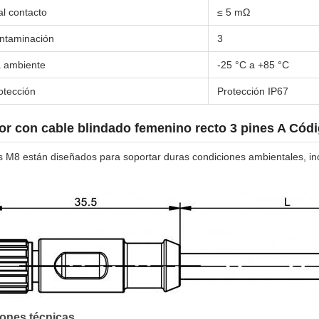
al contacto
≤ 5 mΩ
ntaminación
3
 ambiente
-25 °C a +85 °C
otección
Protección IP67
r con cable blindado femenino recto 3 pines A Cód
 M8 están diseñados para soportar duras condiciones ambientales, incl
iones técnicas